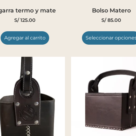
garra termo y mate
Bolso Matero
S/
125.00
S/
85.00
Agregar al carrito
Seleccionar opcione