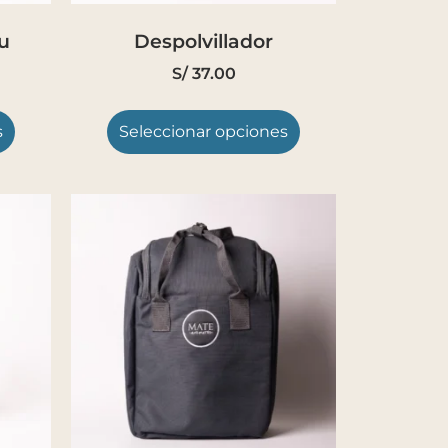
u
Despolvillador
S/
37.00
s
Seleccionar opciones