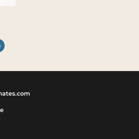
s
ates.com
e