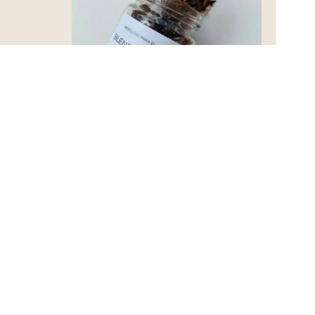
Blend Intense
Un
S/
12.00
Agregar al carrito