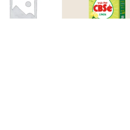
ión Suave ORIGINAL
CBSé Limón
S/
32.00
S/
35.00
Leer más
Agregar al carrito