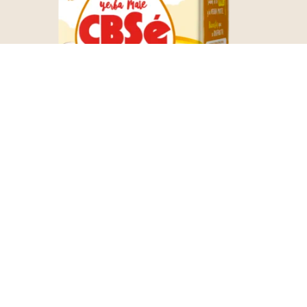
CBSé Miel
S/
35.00
Agregar al carrito